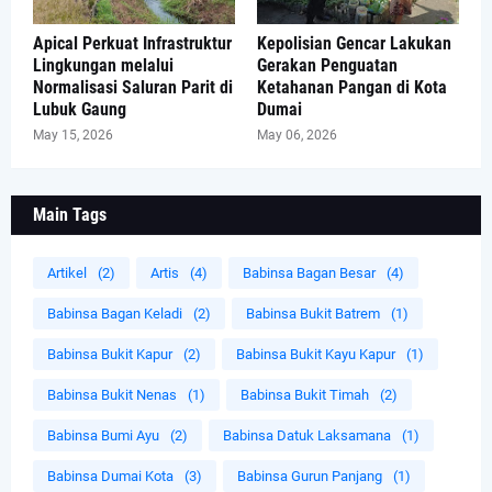
Apical Perkuat Infrastruktur
Kepolisian Gencar Lakukan
Lingkungan melalui
Gerakan Penguatan
Normalisasi Saluran Parit di
Ketahanan Pangan di Kota
Lubuk Gaung
Dumai
May 15, 2026
May 06, 2026
Main Tags
Artikel
(2)
Artis
(4)
Babinsa Bagan Besar
(4)
Babinsa Bagan Keladi
(2)
Babinsa Bukit Batrem
(1)
Babinsa Bukit Kapur
(2)
Babinsa Bukit Kayu Kapur
(1)
Babinsa Bukit Nenas
(1)
Babinsa Bukit Timah
(2)
Babinsa Bumi Ayu
(2)
Babinsa Datuk Laksamana
(1)
Babinsa Dumai Kota
(3)
Babinsa Gurun Panjang
(1)