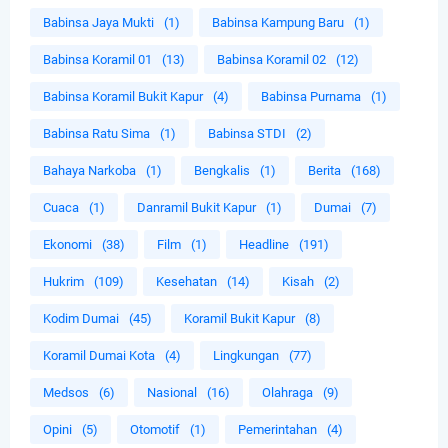
Babinsa Jaya Mukti
(1)
Babinsa Kampung Baru
(1)
Babinsa Koramil 01
(13)
Babinsa Koramil 02
(12)
Babinsa Koramil Bukit Kapur
(4)
Babinsa Purnama
(1)
Babinsa Ratu Sima
(1)
Babinsa STDI
(2)
Bahaya Narkoba
(1)
Bengkalis
(1)
Berita
(168)
Cuaca
(1)
Danramil Bukit Kapur
(1)
Dumai
(7)
Ekonomi
(38)
Film
(1)
Headline
(191)
Hukrim
(109)
Kesehatan
(14)
Kisah
(2)
Kodim Dumai
(45)
Koramil Bukit Kapur
(8)
Koramil Dumai Kota
(4)
Lingkungan
(77)
Medsos
(6)
Nasional
(16)
Olahraga
(9)
Opini
(5)
Otomotif
(1)
Pemerintahan
(4)