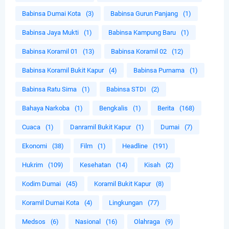
Babinsa Dumai Kota
(3)
Babinsa Gurun Panjang
(1)
Babinsa Jaya Mukti
(1)
Babinsa Kampung Baru
(1)
Babinsa Koramil 01
(13)
Babinsa Koramil 02
(12)
Babinsa Koramil Bukit Kapur
(4)
Babinsa Purnama
(1)
Babinsa Ratu Sima
(1)
Babinsa STDI
(2)
Bahaya Narkoba
(1)
Bengkalis
(1)
Berita
(168)
Cuaca
(1)
Danramil Bukit Kapur
(1)
Dumai
(7)
Ekonomi
(38)
Film
(1)
Headline
(191)
Hukrim
(109)
Kesehatan
(14)
Kisah
(2)
Kodim Dumai
(45)
Koramil Bukit Kapur
(8)
Koramil Dumai Kota
(4)
Lingkungan
(77)
Medsos
(6)
Nasional
(16)
Olahraga
(9)