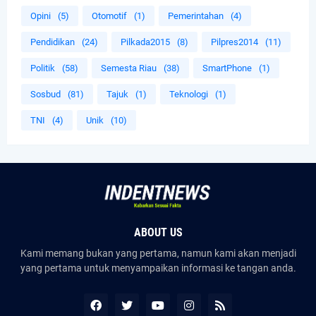
Opini
(5)
Otomotif
(1)
Pemerintahan
(4)
Pendidikan
(24)
Pilkada2015
(8)
Pilpres2014
(11)
Politik
(58)
Semesta Riau
(38)
SmartPhone
(1)
Sosbud
(81)
Tajuk
(1)
Teknologi
(1)
TNI
(4)
Unik
(10)
ABOUT US
Kami memang bukan yang pertama, namun kami akan menjadi
yang pertama untuk menyampaikan informasi ke tangan anda.