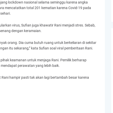
anjang lockdown nasional selama seminggu karena angka
ara mencatatkan total 201 kematian karena Covid-19 pada
sehari.
arkan virus, Sufian juga khawatir Rani menjadi stres. Sebab,
u senang dengan keramaian.
anyak orang. Dia cuma butuh ruang untuk berkeliaran di sekitar
an itu sekarang,” kata Sufian soal viral pemberitaan Rani.
 pihak keamanan untuk menjaga Rani. Pemilik berharap
mendapat perawatan yang lebih baik.
Rani hampir pasti tak akan lagi bertambah besar karena