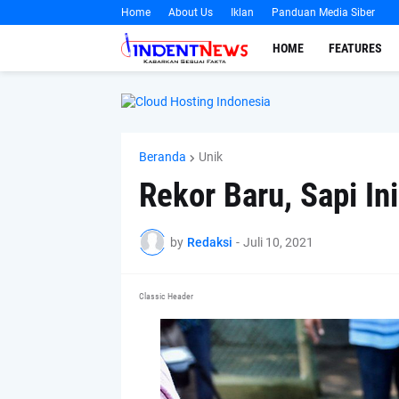
Home
About Us
Iklan
Panduan Media Siber
HOME
FEATURES
Beranda
Unik
Rekor Baru, Sapi Ini
by
Redaksi
-
Juli 10, 2021
Classic Header