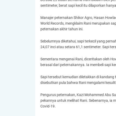
sentimeter, berat sapi kecil itu dilaporkan hany
Manajer peternakan Shikor Agro, Hasan Howla
World Records, mengklaim Rani merupakan sapi 
peternakan akhir tahun ini.
Sebelumnya diketahui, sapi terkecil yang pernah 
24,07 inci atau setara 61,1 sentimeter. Sapi t
Sementara mengenai Rani, diceritakan oleh How
berasal dari peternakannya. Ia membeli sapi keci
Sapi tersebut kemudian diletakkan di kandang te
disebutkan pula bahwa Rani mengalami kesulita
Pengurus peternakan, Kazi Mohammed Abu Sufi
pekannya untuk melihat Rani. Sebenarnya, ia 
Covid-19.