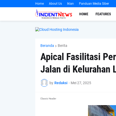
Home
About Us
Iklan
Panduan Media Siber
HOME
FEATURES
Beranda
Berita
Apical Fasilitasi P
Jalan di Kelurahan
by
Redaksi
-
Mei 27, 2025
Classic Header