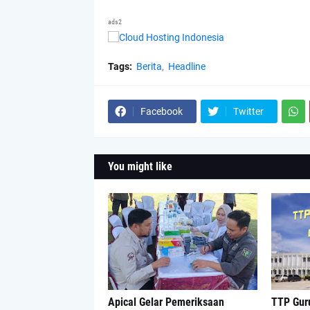
ads2
Tags:
Berita
Headline
Facebook
Twitter
You might like
Apical Gelar Pemeriksaan
TTP Guru