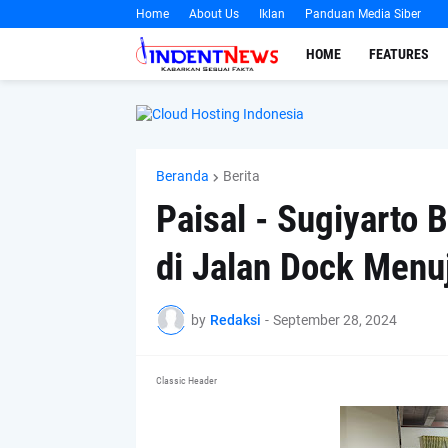
Home
About Us
Iklan
Panduan Media Siber
HOME
FEATURES
Beranda
Berita
Paisal - Sugiyarto 
di Jalan Dock Menu
by
Redaksi
-
September 28, 2024
Classic Header