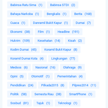
Babinsa Ratu Sima
(1)
Babinsa STDI
(2)
Bahaya Narkoba
(1)
Bengkalis
(1)
Berita
(168)
Cuaca
(1)
Danramil Bukit Kapur
(1)
Dumai
(7)
Ekonomi
(38)
Film
(1)
Headline
(191)
Hukrim
(109)
Kesehatan
(14)
Kisah
(2)
Kodim Dumai
(45)
Koramil Bukit Kapur
(8)
Koramil Dumai Kota
(4)
Lingkungan
(77)
Medsos
(6)
Nasional
(16)
Olahraga
(9)
Opini
(5)
Otomotif
(1)
Pemerintahan
(4)
Pendidikan
(24)
Pilkada2015
(8)
Pilpres2014
(11)
Politik
(58)
Semesta Riau
(38)
SmartPhone
(1)
Sosbud
(81)
Tajuk
(1)
Teknologi
(1)