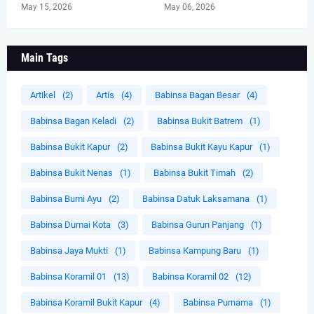
May 15, 2026
May 06, 2026
Main Tags
Artikel
(2)
Artis
(4)
Babinsa Bagan Besar
(4)
Babinsa Bagan Keladi
(2)
Babinsa Bukit Batrem
(1)
Babinsa Bukit Kapur
(2)
Babinsa Bukit Kayu Kapur
(1)
Babinsa Bukit Nenas
(1)
Babinsa Bukit Timah
(2)
Babinsa Bumi Ayu
(2)
Babinsa Datuk Laksamana
(1)
Babinsa Dumai Kota
(3)
Babinsa Gurun Panjang
(1)
Babinsa Jaya Mukti
(1)
Babinsa Kampung Baru
(1)
Babinsa Koramil 01
(13)
Babinsa Koramil 02
(12)
Babinsa Koramil Bukit Kapur
(4)
Babinsa Purnama
(1)