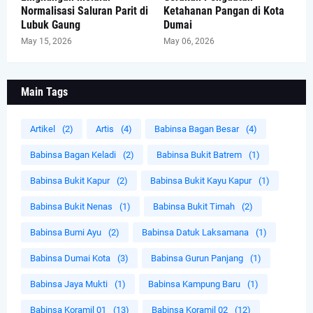
Normalisasi Saluran Parit di
Ketahanan Pangan di Kota
Lubuk Gaung
Dumai
May 15, 2026
May 06, 2026
Main Tags
Artikel
(2)
Artis
(4)
Babinsa Bagan Besar
(4)
Babinsa Bagan Keladi
(2)
Babinsa Bukit Batrem
(1)
Babinsa Bukit Kapur
(2)
Babinsa Bukit Kayu Kapur
(1)
Babinsa Bukit Nenas
(1)
Babinsa Bukit Timah
(2)
Babinsa Bumi Ayu
(2)
Babinsa Datuk Laksamana
(1)
Babinsa Dumai Kota
(3)
Babinsa Gurun Panjang
(1)
Babinsa Jaya Mukti
(1)
Babinsa Kampung Baru
(1)
Babinsa Koramil 01
(13)
Babinsa Koramil 02
(12)