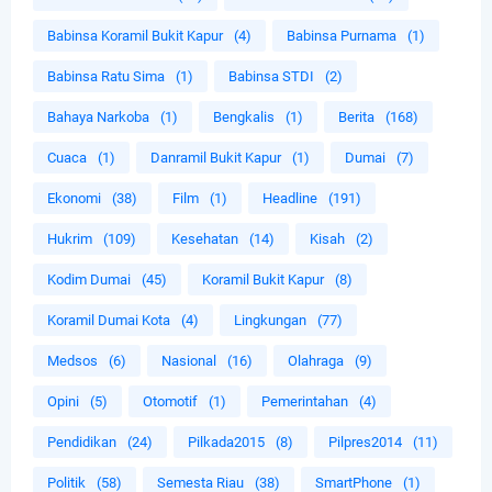
Babinsa Koramil Bukit Kapur
(4)
Babinsa Purnama
(1)
Babinsa Ratu Sima
(1)
Babinsa STDI
(2)
Bahaya Narkoba
(1)
Bengkalis
(1)
Berita
(168)
Cuaca
(1)
Danramil Bukit Kapur
(1)
Dumai
(7)
Ekonomi
(38)
Film
(1)
Headline
(191)
Hukrim
(109)
Kesehatan
(14)
Kisah
(2)
Kodim Dumai
(45)
Koramil Bukit Kapur
(8)
Koramil Dumai Kota
(4)
Lingkungan
(77)
Medsos
(6)
Nasional
(16)
Olahraga
(9)
Opini
(5)
Otomotif
(1)
Pemerintahan
(4)
Pendidikan
(24)
Pilkada2015
(8)
Pilpres2014
(11)
Politik
(58)
Semesta Riau
(38)
SmartPhone
(1)