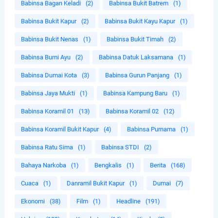
Babinsa Bagan Keladi
(2)
Babinsa Bukit Batrem
(1)
Babinsa Bukit Kapur
(2)
Babinsa Bukit Kayu Kapur
(1)
Babinsa Bukit Nenas
(1)
Babinsa Bukit Timah
(2)
Babinsa Bumi Ayu
(2)
Babinsa Datuk Laksamana
(1)
Babinsa Dumai Kota
(3)
Babinsa Gurun Panjang
(1)
Babinsa Jaya Mukti
(1)
Babinsa Kampung Baru
(1)
Babinsa Koramil 01
(13)
Babinsa Koramil 02
(12)
Babinsa Koramil Bukit Kapur
(4)
Babinsa Purnama
(1)
Babinsa Ratu Sima
(1)
Babinsa STDI
(2)
Bahaya Narkoba
(1)
Bengkalis
(1)
Berita
(168)
Cuaca
(1)
Danramil Bukit Kapur
(1)
Dumai
(7)
Ekonomi
(38)
Film
(1)
Headline
(191)