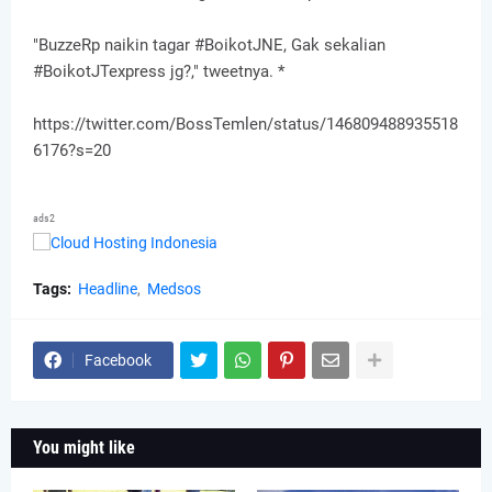
"BuzzeRp naikin tagar #BoikotJNE, Gak sekalian
#BoikotJTexpress jg?," tweetnya. *
https://twitter.com/BossTemlen/status/146809488935518
6176?s=20
ads2
Tags:
Headline
Medsos
Facebook
You might like