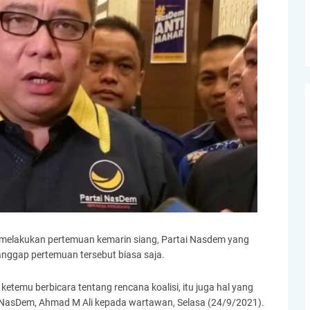
a melakukan pertemuan kemarin siang, Partai Nasdem yang
anggap pertemuan tersebut biasa saja.
ketemu berbicara tentang rencana koalisi, itu juga hal yang
 NasDem, Ahmad M Ali kepada wartawan, Selasa (24/9/2021).