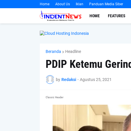
Home
About Us
Iklan
Panduan Media Siber
HOME
FEATURES
Beranda
Headline
PDIP Ketemu Gerind
by
Redaksi
-
Agustus 25, 2021
Classic Header