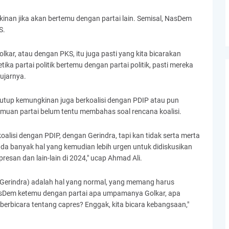
nan jika akan bertemu dengan partai lain. Semisal, NasDem
S.
ar, atau dengan PKS, itu juga pasti yang kita bicarakan
ika partai politik bertemu dengan partai politik, pasti mereka
 ujarnya.
utup kemungkinan juga berkoalisi dengan PDIP atau pun
muan partai belum tentu membahas soal rencana koalisi.
lisi dengan PDIP, dengan Gerindra, tapi kan tidak serta merta
 ada banyak hal yang kemudian lebih urgen untuk didiskusikan
esan dan lain-lain di 2024," ucap Ahmad Ali.
P-Gerindra) adalah hal yang normal, yang memang harus
a NasDem ketemu dengan partai apa umpamanya Golkar, apa
erbicara tentang capres? Enggak, kita bicara kebangsaan,"