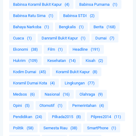
Babinsa Koramil Bukit Kapur
(4)
Babinsa Purnama
(1)
Babinsa Ratu Sima
(1)
Babinsa STDI
(2)
Bahaya Narkoba
(1)
Bengkalis
(1)
Berita
(168)
Cuaca
(1)
Danramil Bukit Kapur
(1)
Dumai
(7)
Ekonomi
(38)
Film
(1)
Headline
(191)
Hukrim
(109)
Kesehatan
(14)
Kisah
(2)
Kodim Dumai
(45)
Koramil Bukit Kapur
(8)
Koramil Dumai Kota
(4)
Lingkungan
(77)
Medsos
(6)
Nasional
(16)
Olahraga
(9)
Opini
(5)
Otomotif
(1)
Pemerintahan
(4)
Pendidikan
(24)
Pilkada2015
(8)
Pilpres2014
(11)
Politik
(58)
Semesta Riau
(38)
SmartPhone
(1)