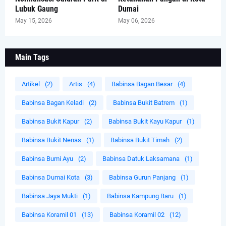
Lubuk Gaung
Dumai
May 15, 2026
May 06, 2026
Main Tags
Artikel
(2)
Artis
(4)
Babinsa Bagan Besar
(4)
Babinsa Bagan Keladi
(2)
Babinsa Bukit Batrem
(1)
Babinsa Bukit Kapur
(2)
Babinsa Bukit Kayu Kapur
(1)
Babinsa Bukit Nenas
(1)
Babinsa Bukit Timah
(2)
Babinsa Bumi Ayu
(2)
Babinsa Datuk Laksamana
(1)
Babinsa Dumai Kota
(3)
Babinsa Gurun Panjang
(1)
Babinsa Jaya Mukti
(1)
Babinsa Kampung Baru
(1)
Babinsa Koramil 01
(13)
Babinsa Koramil 02
(12)