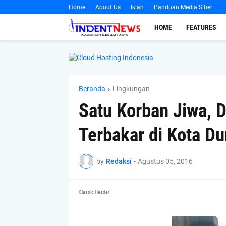
Home
About Us
Iklan
Panduan Media Siber
HOME
FEATURES
Beranda
Lingkungan
Satu Korban Jiwa, 
Terbakar di Kota D
by
Redaksi
-
Agustus 05, 2016
Classic Header