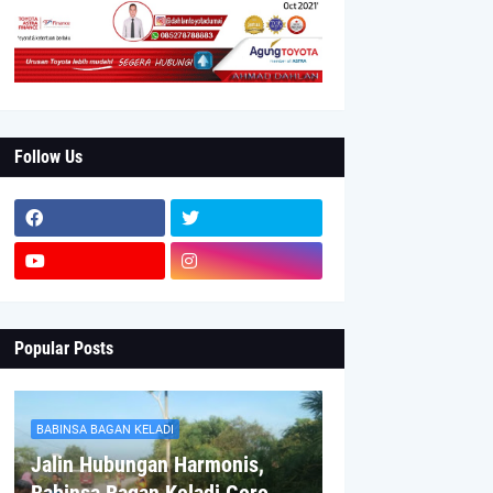
Follow Us
Popular Posts
BABINSA BAGAN KELADI
Jalin Hubungan Harmonis,