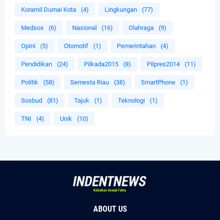
Koramil Dumai Kota
(4)
Lingkungan
(77)
Medsos
(6)
Nasional
(16)
Olahraga
(9)
Opini
(5)
Otomotif
(1)
Pemerintahan
(4)
Pendidikan
(24)
Pilkada2015
(8)
Pilpres2014
(11)
Politik
(58)
Semesta Riau
(38)
SmartPhone
(1)
Sosbud
(81)
Tajuk
(1)
Teknologi
(1)
TNI
(4)
Unik
(10)
ABOUT US