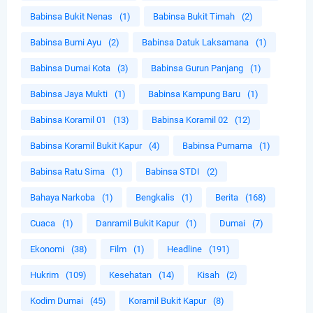
Babinsa Bukit Nenas
(1)
Babinsa Bukit Timah
(2)
Babinsa Bumi Ayu
(2)
Babinsa Datuk Laksamana
(1)
Babinsa Dumai Kota
(3)
Babinsa Gurun Panjang
(1)
Babinsa Jaya Mukti
(1)
Babinsa Kampung Baru
(1)
Babinsa Koramil 01
(13)
Babinsa Koramil 02
(12)
Babinsa Koramil Bukit Kapur
(4)
Babinsa Purnama
(1)
Babinsa Ratu Sima
(1)
Babinsa STDI
(2)
Bahaya Narkoba
(1)
Bengkalis
(1)
Berita
(168)
Cuaca
(1)
Danramil Bukit Kapur
(1)
Dumai
(7)
Ekonomi
(38)
Film
(1)
Headline
(191)
Hukrim
(109)
Kesehatan
(14)
Kisah
(2)
Kodim Dumai
(45)
Koramil Bukit Kapur
(8)