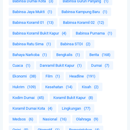
Babinsa Dumai Kota
(3)
Babinsa Gurun Panjang
(1)
Babinsa Jaya Mukti
(1)
Babinsa Kampung Baru
(1)
Babinsa Koramil 01
(13)
Babinsa Koramil 02
(12)
Babinsa Koramil Bukit Kapur
(4)
Babinsa Purnama
(1)
Babinsa Ratu Sima
(1)
Babinsa STDI
(2)
Bahaya Narkoba
(1)
Bengkalis
(1)
Berita
(168)
Cuaca
(1)
Danramil Bukit Kapur
(1)
Dumai
(7)
Ekonomi
(38)
Film
(1)
Headline
(191)
Hukrim
(109)
Kesehatan
(14)
Kisah
(2)
Kodim Dumai
(45)
Koramil Bukit Kapur
(8)
Koramil Dumai Kota
(4)
Lingkungan
(77)
Medsos
(6)
Nasional
(16)
Olahraga
(9)
Opini
(5)
Otomotif
(1)
Pemerintahan
(4)