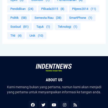
Pendidikan
(24)
Pilkada2015
(8)
Pilpres2014
(11)
Politik
(58)
Semesta Riau
(38)
SmartPhone
(1)
Sosbud
(81)
Tajuk
(1)
Teknologi
(1)
TNI
(4)
Unik
(10)
ABOUT US
Kami memang bukan yang pertama, namun kami akan menjadi
yang pertama untuk menyampaikan informasi ke tangan anda.