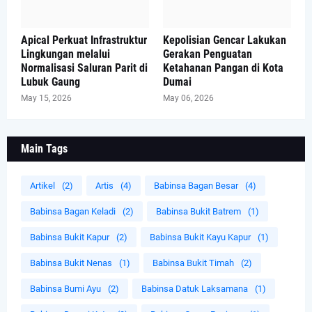
Apical Perkuat Infrastruktur
Kepolisian Gencar Lakukan
Lingkungan melalui
Gerakan Penguatan
Normalisasi Saluran Parit di
Ketahanan Pangan di Kota
Lubuk Gaung
Dumai
May 15, 2026
May 06, 2026
Main Tags
Artikel
(2)
Artis
(4)
Babinsa Bagan Besar
(4)
Babinsa Bagan Keladi
(2)
Babinsa Bukit Batrem
(1)
Babinsa Bukit Kapur
(2)
Babinsa Bukit Kayu Kapur
(1)
Babinsa Bukit Nenas
(1)
Babinsa Bukit Timah
(2)
Babinsa Bumi Ayu
(2)
Babinsa Datuk Laksamana
(1)