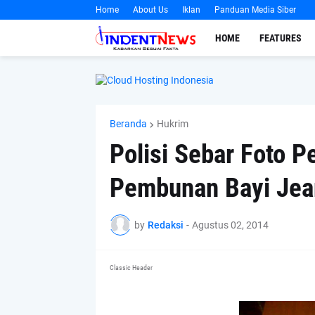
Home
About Us
Iklan
Panduan Media Siber
HOME
FEATURES
Beranda
Hukrim
Polisi Sebar Foto P
Pembunan Bayi Jea
by
Redaksi
-
Agustus 02, 2014
Classic Header