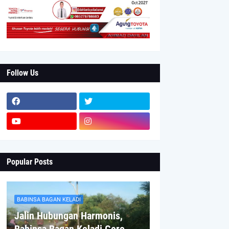
Follow Us
Popular Posts
BABINSA BAGAN KELADI
Jalin Hubungan Harmonis,