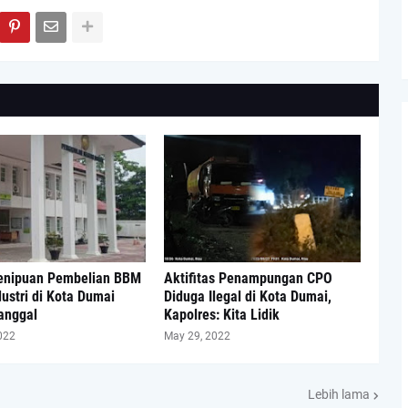
enipuan Pembelian BBM
Aktifitas Penampungan CPO
dustri di Kota Dumai
Diduga Ilegal di Kota Dumai,
Janggal
Kapolres: Kita Lidik
022
May 29, 2022
Lebih lama