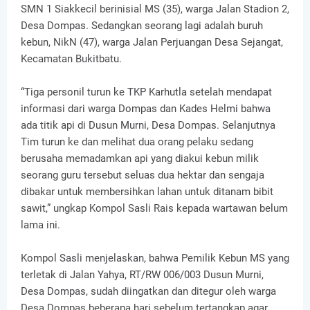
SMN 1 Siakkecil berinisial MS (35), warga Jalan Stadion 2,
Desa Dompas. Sedangkan seorang lagi adalah buruh
kebun, NikN (47), warga Jalan Perjuangan Desa Sejangat,
Kecamatan Bukitbatu.
“Tiga personil turun ke TKP Karhutla setelah mendapat
informasi dari warga Dompas dan Kades Helmi bahwa
ada titik api di Dusun Murni, Desa Dompas. Selanjutnya
Tim turun ke dan melihat dua orang pelaku sedang
berusaha memadamkan api yang diakui kebun milik
seorang guru tersebut seluas dua hektar dan sengaja
dibakar untuk membersihkan lahan untuk ditanam bibit
sawit,” ungkap Kompol Sasli Rais kepada wartawan belum
lama ini.
Kompol Sasli menjelaskan, bahwa Pemilik Kebun MS yang
terletak di Jalan Yahya, RT/RW 006/003 Dusun Murni,
Desa Dompas, sudah diingatkan dan ditegur oleh warga
Desa Dompas beberapa hari sebelum tertangkap agar