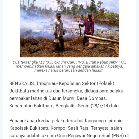
Dua tersangka MS (35), oknum Guru PNS, Buruh Kebun NikN (47),
memperlihatkan lokasi lahan yang sengaja dibakar. Akibatnya,
mereka harus berurusan dengan hukum.
BENGKALIS, Tribunriau- Kepolisian Sektor (Polsek)
Bukitbatu meringkus dua tersangka, diduga para pelaku
pembakar lahan di Dusun Murni, Desa Dompas,
Kecamatan Bukitbatu, Bengkalis, Senin (28/7/14) lalu.
Penangkapan kedua pelaku tersebut langsung dipimpin
Kapolsek Bukitbatu Kompol Sasli Rais. Ternyata, salah
satunya adalah oknum Guru Pegawai Negeri Sipil (PNS) di