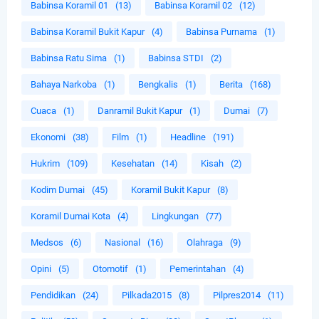
Babinsa Koramil 01
(13)
Babinsa Koramil 02
(12)
Babinsa Koramil Bukit Kapur
(4)
Babinsa Purnama
(1)
Babinsa Ratu Sima
(1)
Babinsa STDI
(2)
Bahaya Narkoba
(1)
Bengkalis
(1)
Berita
(168)
Cuaca
(1)
Danramil Bukit Kapur
(1)
Dumai
(7)
Ekonomi
(38)
Film
(1)
Headline
(191)
Hukrim
(109)
Kesehatan
(14)
Kisah
(2)
Kodim Dumai
(45)
Koramil Bukit Kapur
(8)
Koramil Dumai Kota
(4)
Lingkungan
(77)
Medsos
(6)
Nasional
(16)
Olahraga
(9)
Opini
(5)
Otomotif
(1)
Pemerintahan
(4)
Pendidikan
(24)
Pilkada2015
(8)
Pilpres2014
(11)