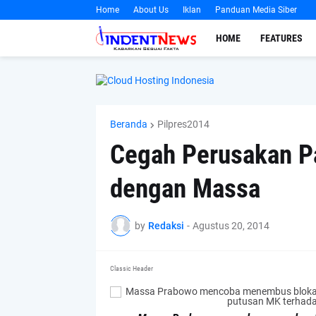
Home
About Us
Iklan
Panduan Media Siber
HOME
FEATURES
Beranda
Pilpres2014
Cegah Perusakan Pag
dengan Massa
by
Redaksi
-
Agustus 20, 2014
Classic Header