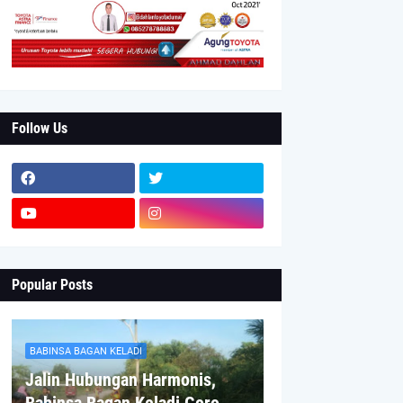
Follow Us
Popular Posts
BABINSA BAGAN KELADI
Jalin Hubungan Harmonis,