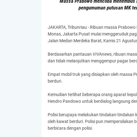
Massa Prabowo mencoba menembus blo
pengumuman putusan MK terh
JAKARTA, Tribunriau - Ribuan massa Prabowo 
Monas, Jakarta Pusat mulai menggeruduk pagar 
Jalan Medan Merdeka Barat, Kamis 21 Agustu
Berdasarkan pantauan
VIVAnews
, ribuan mass
dan tidak melanjutkan menggempur pagar berdu
Empat mobil truk yang disiapkan oleh massa Pr
berduri.
Kemudian terlihat beberapa orang aparat kepol
Hendro Pandowo untuk berdialog langsung den
Polisi berupaya melakukan tindakan-tindakan k
oleh kawat berduri. Polisi pun mempersilakan 
berbicara dengan polisi.