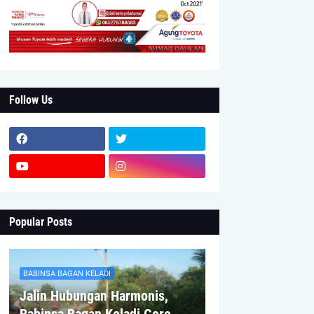
Follow Us
Popular Posts
BABINSA BAGAN KELADI
Jalin Hubungan Harmonis,