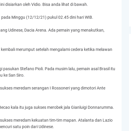
ni disiarkan oleh Vidio. Bisa anda lihat di bawah.
pada Minggu (12/12/21) pukul 02.45 dini hari WIB.
dang Udinese, Dacia Arena. Ada pemain yang menakutkan,
n kembali merumput setelah mengalami cedera ketika melawan
asukan Stefano Pioli. Pada musim lalu, pemain asal Brasil itu
 ke San Siro.
o sukses meredam serangan I Rossoneri yang dimotori Ante
Becao kala itu juga sukses merobek jala Gianluigi Donnarumma.
li sukses meredam kekuatan tim-tim mapan. Atalanta dan Lazio
encuri satu poin dari Udinese.