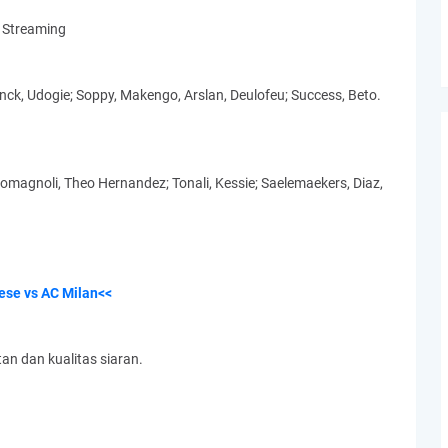
 Streaming
tinck, Udogie; Soppy, Makengo, Arslan, Deulofeu; Success, Beto.
Romagnoli, Theo Hernandez; Tonali, Kessie; Saelemaekers, Diaz,
nese vs AC Milan<<
an dan kualitas siaran.