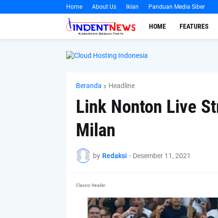
Home
About Us
Iklan
Panduan Media Siber
HOME
FEATURES
Beranda
Headline
Link Nonton Live S
Milan
by
Redaksi
-
Desember 11, 2021
Classic Header