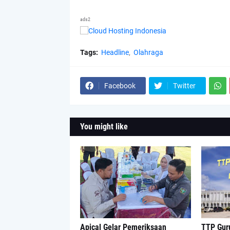
ads2
Tags:
Headline
Olahraga
Facebook
Twitter
You might like
Apical Gelar Pemeriksaan
TTP Guru