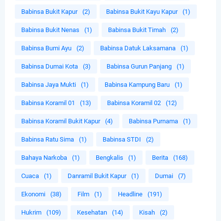
Babinsa Bukit Kapur
(2)
Babinsa Bukit Kayu Kapur
(1)
Babinsa Bukit Nenas
(1)
Babinsa Bukit Timah
(2)
Babinsa Bumi Ayu
(2)
Babinsa Datuk Laksamana
(1)
Babinsa Dumai Kota
(3)
Babinsa Gurun Panjang
(1)
Babinsa Jaya Mukti
(1)
Babinsa Kampung Baru
(1)
Babinsa Koramil 01
(13)
Babinsa Koramil 02
(12)
Babinsa Koramil Bukit Kapur
(4)
Babinsa Purnama
(1)
Babinsa Ratu Sima
(1)
Babinsa STDI
(2)
Bahaya Narkoba
(1)
Bengkalis
(1)
Berita
(168)
Cuaca
(1)
Danramil Bukit Kapur
(1)
Dumai
(7)
Ekonomi
(38)
Film
(1)
Headline
(191)
Hukrim
(109)
Kesehatan
(14)
Kisah
(2)