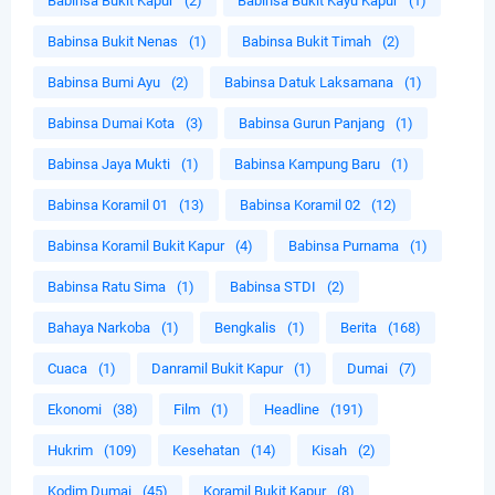
Babinsa Bukit Kapur
(2)
Babinsa Bukit Kayu Kapur
(1)
Babinsa Bukit Nenas
(1)
Babinsa Bukit Timah
(2)
Babinsa Bumi Ayu
(2)
Babinsa Datuk Laksamana
(1)
Babinsa Dumai Kota
(3)
Babinsa Gurun Panjang
(1)
Babinsa Jaya Mukti
(1)
Babinsa Kampung Baru
(1)
Babinsa Koramil 01
(13)
Babinsa Koramil 02
(12)
Babinsa Koramil Bukit Kapur
(4)
Babinsa Purnama
(1)
Babinsa Ratu Sima
(1)
Babinsa STDI
(2)
Bahaya Narkoba
(1)
Bengkalis
(1)
Berita
(168)
Cuaca
(1)
Danramil Bukit Kapur
(1)
Dumai
(7)
Ekonomi
(38)
Film
(1)
Headline
(191)
Hukrim
(109)
Kesehatan
(14)
Kisah
(2)
Kodim Dumai
(45)
Koramil Bukit Kapur
(8)