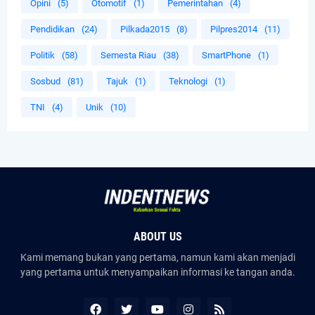
Opini
(5)
Otomotif
(1)
Pemerintahan
(4)
Pendidikan
(24)
Pilkada2015
(8)
Pilpres2014
(11)
Politik
(58)
Semesta Riau
(38)
SmartPhone
(1)
Sosbud
(81)
Tajuk
(1)
Teknologi
(1)
TNI
(4)
Unik
(10)
ABOUT US
Kami memang bukan yang pertama, namun kami akan menjadi
yang pertama untuk menyampaikan informasi ke tangan anda.