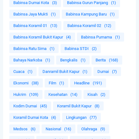
Babinsa Dumai Kota
(3)
Babinsa Gurun Panjang
(1)
Babinsa Jaya Mukti
(1)
Babinsa Kampung Baru
(1)
Babinsa Koramil 01
(13)
Babinsa Koramil 02
(12)
Babinsa Koramil Bukit Kapur
(4)
Babinsa Purnama
(1)
Babinsa Ratu Sima
(1)
Babinsa STDI
(2)
Bahaya Narkoba
(1)
Bengkalis
(1)
Berita
(168)
Cuaca
(1)
Danramil Bukit Kapur
(1)
Dumai
(7)
Ekonomi
(38)
Film
(1)
Headline
(191)
Hukrim
(109)
Kesehatan
(14)
Kisah
(2)
Kodim Dumai
(45)
Koramil Bukit Kapur
(8)
Koramil Dumai Kota
(4)
Lingkungan
(77)
Medsos
(6)
Nasional
(16)
Olahraga
(9)