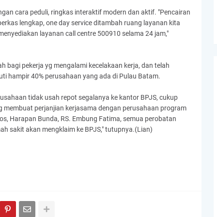
gan cara peduli, ringkas interaktif modern dan aktif. "Pencairan
 berkas lengkap, one day service ditambah ruang layanan kita
 menyediakan layanan call centre 500910 selama 24 jam,"
bagi pekerja yg mengalami kecelakaan kerja, dan telah
kuti hampir 40% perusahaan yang ada di Pulau Batam.
rusahaan tidak usah repot segalanya ke kantor BPJS, cukup
 yg membuat perjanjian kerjasama dengan perusahaan program
Bros, Harapan Bunda, RS. Embung Fatima, semua perobatan
mah sakit akan mengklaim ke BPJS," tutupnya.(Lian)