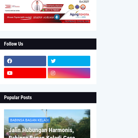
Follow Us
Popular Posts
BABINSA BAGAN KELADI
Jalin Hubungan Harmonis,