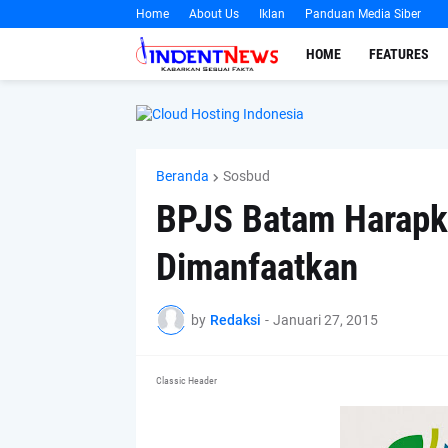
Home
About Us
Iklan
Panduan Media Siber
HOME
FEATURES
Beranda
Sosbud
BPJS Batam Harapk
Dimanfaatkan
by
Redaksi
-
Januari 27, 2015
Classic Header